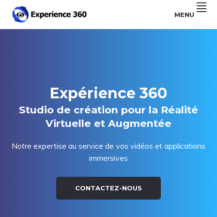
Main
Skip
Skip
Skip
MENU
to
to
to
navigation
Experts
EXPÉRIENCE
primary
content
footer
de
la
navigation
360
vidéo
360,
développement
d'applications
et
création
3D
Expérience 360
pour
la
réalité
Studio de création pour la Réalité
virtuelle
Virtuelle et Augmentée
Notre expertise au service de vos vidéos et applications
immersives
CONTACTEZ-NOUS