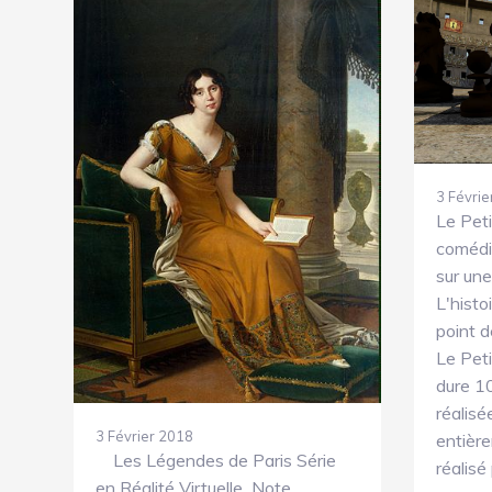
3 Févrie
Le Peti
comédie
sur une
L'histo
point d
Le Peti
dure 10
réalis
3 Février 2018
entièr
Les Légendes de Paris Série
réalisé
en Réalité Virtuelle Note